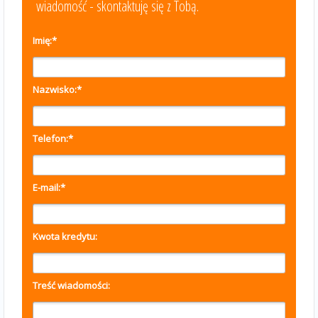
wiadomość - skontaktuję się z Tobą.
Imię:
*
Nazwisko:
*
Telefon:
*
E-mail:
*
Kwota kredytu:
Treść wiadomości: