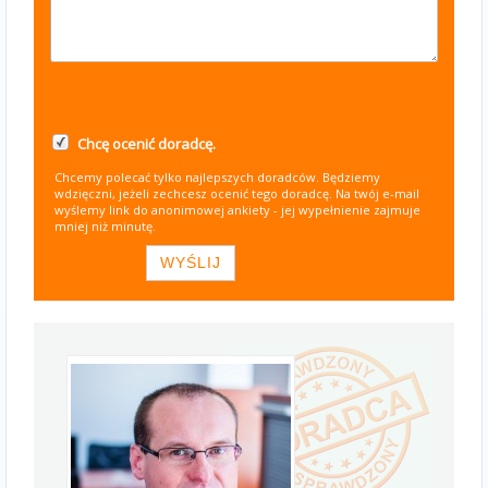
Chcę ocenić doradcę.
Chcemy polecać tylko najlepszych doradców. Będziemy
wdzięczni, jeżeli zechcesz ocenić tego doradcę. Na twój e-mail
wyślemy link do anonimowej ankiety - jej wypełnienie zajmuje
mniej niż minutę.
WYŚLIJ